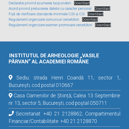
Declaratie privind asumarea raspunderii
Download
Acord privind prelucrarea datelor cu caracter personal
Download
Fișă de Verificare standarde minimale CSII și CSI
Download
Regulament organizare concursuri cercetători
Download
Regulament organizare examen promovare cercetători
Download
INSTITUTUL DE ARHEOLOGIE „VASILE
PÂRVAN” AL ACADEMIEI ROMÂNE
Sediu: strada Henri Coandă 11, sector 1,
București, cod postal 010667
Casa Oamenilor de Știință, Calea 13 Septembrie
nr. 13, sector 5, București, cod poștal 050711
Secretariat: +40 21 2128862; Compartimentul
Financiar/Contabilitate: +40 21 2128870