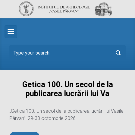
Skip to main content
Getica 100. Un secol de la
publicarea lucrării lui Va
„Getica 100. Un secol de la publicarea lucrării lui Vasile
Pârvan” 29-30 octombrie 2026