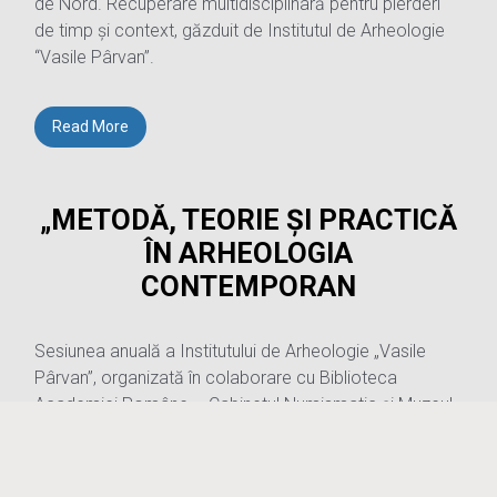
de Nord. Recuperare multidisciplinară pentru pierderi
de timp și context, găzduit de Institutul de Arheologie
“Vasile Pârvan”.
Read More
„METODĂ, TEORIE ȘI PRACTICĂ
ÎN ARHEOLOGIA
CONTEMPORAN
Sesiunea anuală a Institutului de Arheologie „Vasile
Pârvan”, organizată în colaborare cu Biblioteca
Academiei Române – Cabinetul Numismatic și Muzeul
Municipiului București 5-7 aprilie 2023