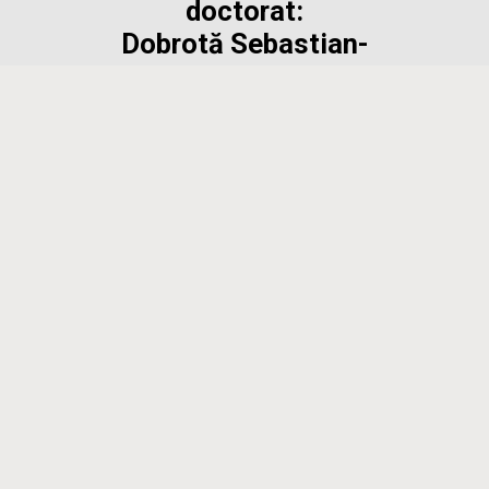
doctorat:
Dobrotă Sebastian-
Anunț susținere teză de doctorat 23.10.2025, orele
10.00, la sediul Institutului din Casa Academiei, Calea
13 Septembrie nr. 13, Parter, Sala 396 Dobrotă
Sebastian-Ovidiu, „ CONSUMUL DE TUTUN ÎN
TRANSILVANIA SECOLELOR XVI-XVIII” Conducător
științific: CS I dr. Daniela-Veronica Istrate, Institutul de
Arheologie „Vasile Pârvan”- CV Președinte de comisie:
CS II dr. hab. Ervin Gáll, Institutul de […]
Read More
Anunț susținere teză de
doctorat: