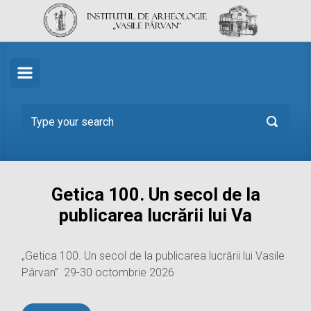
Skip to main content
Getica 100. Un secol de la
publicarea lucrării lui Va
„Getica 100. Un secol de la publicarea lucrării lui Vasile
Pârvan” 29-30 octombrie 2026