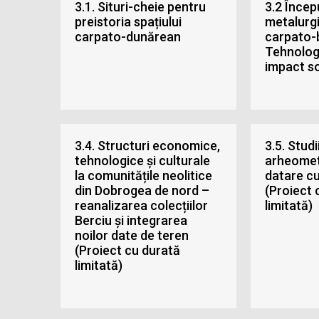
3.1. Situri-cheie pentru
3.2 Încep
preistoria spațiului
metalurgie
carpato-dunărean
carpato-
Tehnologi
impact so
3.4. Structuri economice,
3.5. Studi
tehnologice și culturale
arheometr
la comunitățile neolitice
datare c
din Dobrogea de nord –
(Proiect 
reanalizarea colecțiilor
limitată)
Berciu și integrarea
noilor date de teren
(Proiect cu durată
limitată)