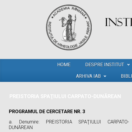
Skip to main content
HOME
DESPRE INSTITUT
ARHIVA IAB
BIBL
PREISTORIA SPAŢIULUI CARPATO-DUNĂREAN
PROGRAMUL DE CERCETARE NR. 3
a. Denumire: PREISTORIA SPAŢIULUI CARPATO-
DUNĂREAN