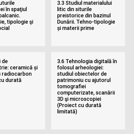
uturile
3.3 Studiul materialului
i în spaţiul
litic din siturile
balcanic.
preistorice din bazinul
e, tipologie şi
Dunării. Tehno-tipologie
cial
și materii prime
i de
3.6 Tehnologia digitală în
ie: ceramică și
folosul arheologiei:
u radiocarbon
studiul obiectelor de
cu durată
patrimoniu cu ajutorul
tomografiei
computerizate, scanării
3D şi microscopiei
(Proiect cu durată
limitată)