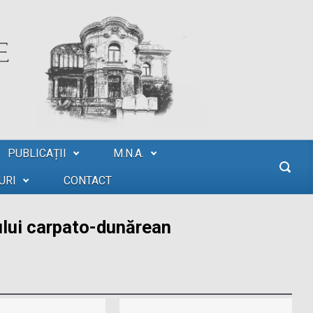
PUBLICAȚII
M.N.A.
URI
CONTACT
ului carpato-dunărean