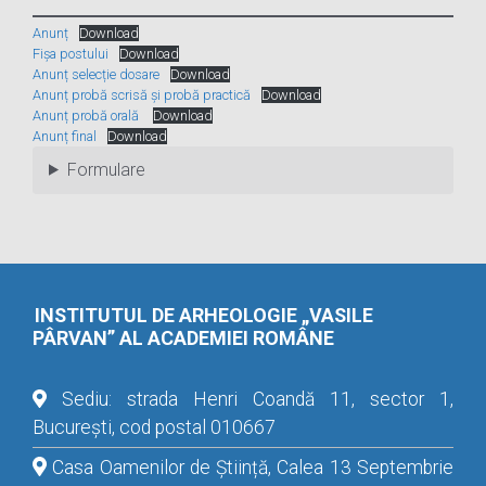
Anunț
Download
Fișa postului
Download
Anunț selecție dosare
Download
Anunț probă scrisă și probă practică
Download
Anunț probă orală
Download
Anunț final
Download
Formulare
INSTITUTUL DE ARHEOLOGIE „VASILE
PÂRVAN” AL ACADEMIEI ROMÂNE
Sediu: strada Henri Coandă 11, sector 1,
București, cod postal 010667
Casa Oamenilor de Știință, Calea 13 Septembrie