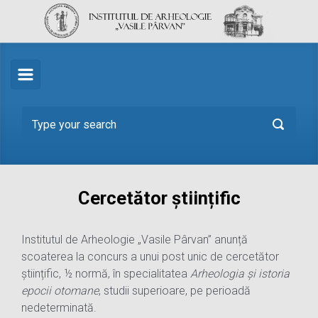
Skip to main content
Cercetător științific
Institutul de Arheologie „Vasile Pârvan” anunță
scoaterea la concurs a unui post unic de cercetător
științific, ½ normă, în specialitatea
Arheologia și istoria
epocii otomane
, studii superioare, pe perioadă
nedeterminată.