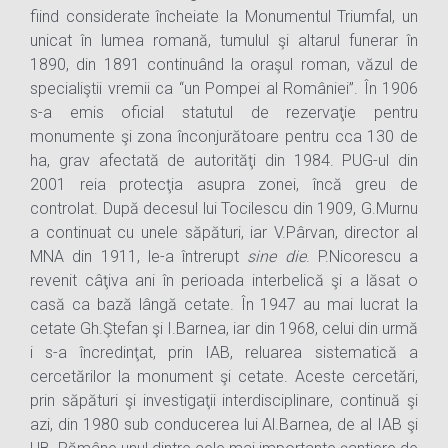
fiind considerate încheiate la Monumentul Triumfal, un
unicat în lumea romană, tumulul şi altarul funerar în
1890, din 1891 continuând la oraşul roman, văzul de
specialiştii vremii ca “un Pompei al României”. În 1906
s-a emis oficial statutul de rezervaţie pentru
monumente şi zona înconjurătoare pentru cca 130 de
ha, grav afectată de autorităţi din 1984. PUG-ul din
2001 reia protecţia asupra zonei, încă greu de
controlat. După decesul lui Tocilescu din 1909, G.Murnu
a continuat cu unele săpături, iar V.Pârvan, director al
MNA din 1911, le-a întrerupt
sine die
. P.Nicorescu a
revenit câţiva ani în perioada interbelică şi a lăsat o
casă ca bază lângă cetate. În 1947 au mai lucrat la
cetate Gh.Ştefan şi I.Barnea, iar din 1968, celui din urmă
i s-a încredinţat, prin IAB, reluarea sistematică a
cercetărilor la monument şi cetate. Aceste cercetări,
prin săpături şi investigaţii interdisciplinare, continuă şi
azi, din 1980 sub conducerea lui Al.Barnea, de al IAB şi