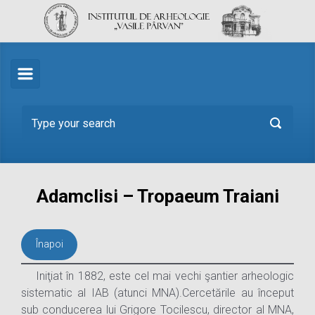
Skip to main content
Adamclisi – Tropaeum Traiani
Înapoi
Iniţiat în 1882, este cel mai vechi şantier arheologic
sistematic al IAB (atunci MNA).Cercetările au început
sub conducerea lui Grigore Tocilescu, director al MNA,