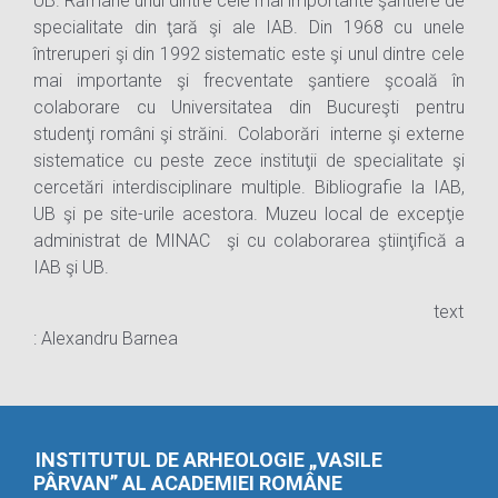
UB. Rămâne unul dintre cele mai importante şantiere de
specialitate din ţară şi ale IAB. Din 1968 cu unele
întreruperi şi din 1992 sistematic este şi unul dintre cele
mai importante şi frecventate şantiere şcoală în
colaborare cu Universitatea din Bucureşti pentru
studenţi români şi străini. Colaborări interne şi externe
sistematice cu peste zece instituţii de specialitate şi
cercetări interdisciplinare multiple. Bibliografie la IAB,
UB şi pe site-urile acestora. Muzeu local de excepţie
administrat de MINAC şi cu colaborarea ştiinţifică a
IAB şi UB.
text
: Alexandru Barnea
INSTITUTUL DE ARHEOLOGIE „VASILE
PÂRVAN” AL ACADEMIEI ROMÂNE