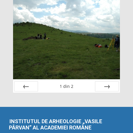
1
din
2
Înapoi
Înainte
INSTITUTUL DE ARHEOLOGIE „VASILE
PÂRVAN” AL ACADEMIEI ROMÂNE