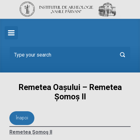
Skip to main content
Remetea Oașului – Remetea
Șomoș II
Înapoi
Remetea Şomoş II