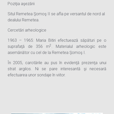
Poziţia aşezării
Situl Remetea Şomoş II se afla pe versantul de nord al
dealului Remetea.
Cercetări arheologice
1963 – 1965: Maria Bitiri efectuează săpături pe o
2
suprafaţă de 356 m
. Materialul arheologic este
asemănător cu cel de la Remetea Şomoş I.
În 2005, carotările au pus în evidenţă prezenţa unui
strat argilos. Ni se pare interesantă şi necesară
efectuarea unor sondaje în viitor.