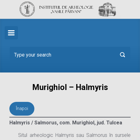
Skip to main content
Murighiol – Halmyris
Înapoi
Halmyris / Salmorus
, com. Murighiol, jud. Tulcea
Situl arheologic Halmyris sau Salmorus în sursele