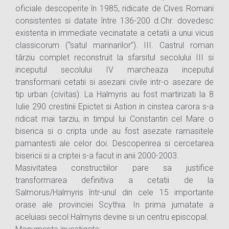
oficiale descoperite în 1985, ridicate de Cives Romani
consistentes si datate între 136-200 d.Chr. dovedesc
existenta in immediate vecinatate a cetatii a unui vicus
classicorum (“satul marinarilor”). III. Castrul roman
târziu complet reconstruit la sfarsitul secolului III si
inceputul secolului IV marcheaza inceputul
transformarii cetatii si asezarii civile intr-o asezare de
tip urban (civitas). La Halmyris au fost martirizati la 8
Iulie 290 crestinii Epictet si Astion in cinstea carora s-a
ridicat mai tarziu, in timpul lui Constantin cel Mare o
biserica si o cripta unde au fost asezate ramasitele
pamantesti ale celor doi. Descoperirea si cercetarea
bisericii si a criptei s-a facut in anii 2000-2003.
Masivitatea constructiilor pare sa justifice
transformarea definitiva a cetatii de la
Salmorus/Halmyris într-unul din cele 15 importante
orase ale provinciei Scythia. In prima jumatate a
aceluiasi secol Halmyris devine si un centru episcopal.