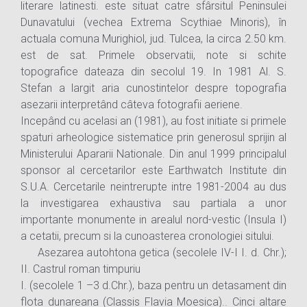
literare latinesti. este situat catre sfârsitul Peninsulei
Dunavatului (vechea Extrema Scythiae Minoris), în
actuala comuna Murighiol, jud. Tulcea, la circa 2.50 km.
est de sat. Primele observatii, note si schite
topografice dateaza din secolul 19. In 1981 Al. S.
Stefan a largit aria cunostintelor despre topografia
asezarii interpretând câteva fotografii aeriene.
Incepând cu acelasi an (1981), au fost initiate si primele
spaturi arheologice sistematice prin generosul sprijin al
Ministerului Apararii Nationale. Din anul 1999 principalul
sponsor al cercetarilor este Earthwatch Institute din
S.U.A. Cercetarile neintrerupte intre 1981-2004 au dus
la investigarea exhaustiva sau partiala a unor
importante monumente in arealul nord-vestic (Insula I)
a cetatii, precum si la cunoasterea cronologiei sitului.
Asezarea autohtona getica (secolele IV-I I. d. Chr.);
II. Castrul roman timpuriu
I. (secolele 1 –3 d.Chr.), baza pentru un detasament din
flota dunareana (Classis Flavia Moesica).. Cinci altare