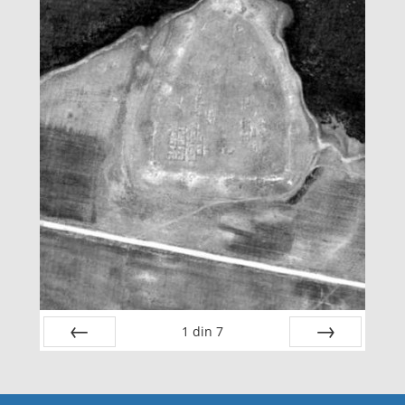
1
din
7
Înapoi
Următoarea