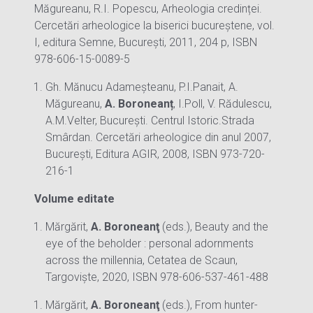
Măgureanu, R.I. Popescu, Arheologia credinței.
Cercetări arheologice la biserici bucureștene, vol.
I, editura Semne, București, 2011, 204 p, ISBN
978-606-15-0089-5
Gh. Mănucu Adameșteanu, P.I.Panait, A.
Măgureanu,
A. Boroneanț
, I.Poll, V. Rădulescu,
A.M.Velter, București. Centrul Istoric.Strada
Smârdan. Cercetări arheologice din anul 2007,
București, Editura AGIR, 2008, ISBN 973-720-
216-1
Volume editate
Mărgărit,
A. Boroneanţ
(eds.), Beauty and the
eye of the beholder : personal adornments
across the millennia, Cetatea de Scaun,
Targoviște, 2020, ISBN 978-606-537-461-488
Mărgărit,
A. Boroneanţ
(eds.), From hunter-