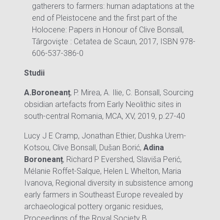
gatherers to farmers: human adaptations at the
end of Pleistocene and the first part of the
Holocene: Papers in Honour of Clive Bonsall,
Târgovişte : Cetatea de Scaun, 2017, ISBN 978-
606-537-386-0
Studii
A.Boroneanț
, P. Mirea, A. Ilie, C. Bonsall, Sourcing
obsidian artefacts from Early Neolithic sites in
south-central Romania, MCA, XV, 2019, p.27-40
Lucy J E Cramp, Jonathan Ethier, Dushka Urem-
Kotsou, Clive Bonsall, Dušan Borić,
Adina
Boroneanț
, Richard P Evershed, Slaviša Perić,
Mélanie Roffet-Salque, Helen L Whelton, Maria
Ivanova, Regional diversity in subsistence among
early farmers in Southeast Europe revealed by
archaeological pottery organic residues,
Proceedings of the Royal Society B,