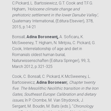
C.Pickard, L. Bartosiewicz, G.T. Cook and T.F.G.
Higham,
‘Holocene climate change and
prehistoric settlement in the lower Danube Valley’
,
Quaternary International, (Editura Elsevier), 378,
2015, p.14-21
Bonsall,
Adina Boroneanţ,
A. Soficaru, K.
McSweeney, T. Higham, N. Miriţoiu, C. Pickard, G.
Cook, Interrelationship of age and diet in
Romania’s oldest human burial,
Naturwissenschaften (Editura Springer), 99, 3,
March 2012, p.321-325
Cook, C. Bonsall, C. Pickard, K.McSweeney, L.
Bartosiewicz,
Adina Boronean
ț,
Chapter twenty
five. The Mesolithic Neolithic transition in the Iron
Gates, Southeast Europe: Calibration and dietary
issues
, în P. Crombe, M. Van Strydonck, J.
Sergant, M. Boudin, M. Bats (eds.), “
Chronology