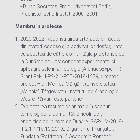
- Bursa Socrates, Freie Univaersitet Berlin,
Praehistorische Institut, 2000- 2001
Membru în proiecte
2020-2022: Reconstituirea artefactelor făcute
din materii osoase şi a activităţilor desfăşurate
cu acestea de către comunităţile preistorice de
la Dunărea de Jos: concept experimental şi
aplicaţiile sale în arheologie (ArchaeoExperim),
Grant PN-III-P2-2.1-PED-2019-1279, director
proiect – dr. Monica Mărgărit (Universitatea
„Valahia”, Târgovişte). Institutul de Arheologie
„Vasile Pârvan” este partener
Exploatarea resurselor animale în scopuri
tehnologice la comunitățile neolitice și
eneolitice de la nord de Dunăre, GAR-UM-2019-
II-2.1-1/15.10.2019,; Organismul finanţator:
Fundația ”Patrimoniu”, Academia Română;