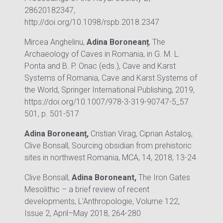
28620182347,
http://doi.org/10.1098/rspb.2018.2347
Mircea Anghelinu,
Adina Boroneanț
, The
Archaeology of Caves in Romania, in G. M. L.
Ponta and B. P. Onac (eds.), Cave and Karst
Systems of Romania, Cave and Karst Systems of
the World, Springer International Publishing, 2019,
https://doi.org/10.1007/978-3-319-90747-5_57
501, p. 501-517
Adina Boroneanț,
Cristian Virag, Ciprian Astaloş,
Clive Bonsall, Sourcing obsidian from prehistoric
sites in northwest Romania, MCA, 14, 2018, 13-24
Clive Bonsall,
Adina Boroneant,
The Iron Gates
Mesolithic – a brief review of recent
developments, L'Anthropologie, Volume 122,
Issue 2, April–May 2018, 264-280