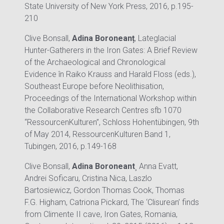
State University of New York Press, 2016, p.195-
210
Clive Bonsall,
Adina Boroneanț
, Lateglacial
Hunter-Gatherers in the Iron Gates: A Brief Review
of the Archaeological and Chronological
Evidence în Raiko Krauss and Harald Floss (eds.),
Southeast Europe before Neolithisation,
Proceedings of the International Workshop within
the Collaborative Research Centres sfb 1070
“RessourcenKulturen”, Schloss Hohentübingen, 9th
of May 2014, RessourcenKulturen Band 1,
Tubingen, 2016, p.149-168
Clive Bonsall,
Adina Boroneant
¸ Anna Evatt,
Andrei Soficaru, Cristina Nica, Laszlo
Bartosiewicz, Gordon Thomas Cook, Thomas
F.G. Higham, Catriona Pickard, The ‘Clisurean’ finds
from Climente II cave, Iron Gates, Romania,