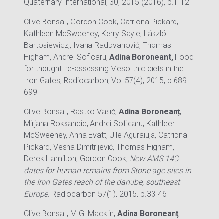
Quaternary International, 30, 2015 (2016), p.1-12
Clive Bonsall, Gordon Cook, Catriona Pickard,
Kathleen McSweeney, Kerry Sayle, László
Bartosiewicz,, Ivana Radovanović, Thomas
Higham, Andrei Soficaru,
Adina Boroneant,
Food
for thought: re-assessing Mesolithic diets in the
Iron Gates, Radiocarbon, Vol 57(4), 2015, p 689–
699
Clive Bonsall, Rastko Vasić,
Adina Boroneanț
,
Mirjana Roksandic, Andrei Soficaru, Kathleen
McSweeney, Anna Evatt, Ülle Aguraiuja, Catriona
Pickard, Vesna Dimitrijević, Thomas Higham,
Derek Hamilton, Gordon Cook,
New AMS 14C
dates for human remains from Stone age sites in
the Iron Gates reach of the danube, southeast
Europe,
Radiocarbon 57(1), 2015, p.33-46
Clive Bonsall, M.G. Macklin,
Adina Boroneanț
,