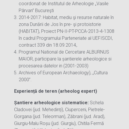
coordonat de Institutul de Arheologie „Vasile
Pârvan” Bucureşti
2014-2017: Habitat, mediu şi resurse naturale în
zona Dunării de Jos în pre- şi protoistorie
(HABITAT), Proiect PN-II-PT-PCCA-2013-4-1308
în cadrul Programului Parteneriate al UEFISCDI,
contract 339 din 18.09.2014,.
Programul National de Cercetare ALBURNUS
MAIOR, participare la șantierele arheologice si
procesarea datelor in (2001-2003)
Archives of European Archaeology), „Cultura
2000”.
Experiență de teren (arheolog expert)
Șantiere arheologice sistematice:
Schela
Cladovei (jud. Mehedinți), Ciuperceni, Pietrele-
Gorgana (jud. Teleorman), Zăbrani (jud. Arad),
Giurgiu-Malu Roșu (jud. Giurgiu), Chitila Fermă