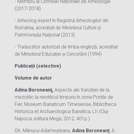
- Membru al Comisiei Naționale de Arheologie
(2017-2018)
- Arheolog expert în Registrul Arheologilor din
România, acreditat de Ministerul Culturii și
Patrimoniului Național (2013)
- Traducător autorizat de limba engleză, acreditat
de Ministerul Educației și Cercetării (1994)
Publicații (selective)
Volume de autor
Adina Boroneanţ,
Aspecte ale tranziției de la
mezolitic la neoliticul timpuriu în zona Porțile de
Fier, Museum Banaticum Timesiense, Bibliotheca
Historica et Archaeologica Banatica, LII (Cluj-
Napoca, editura Mega, 2012, 401p.)
Gh. Mănucu-Adameșteanu,
Adina Boroneanț
, A.