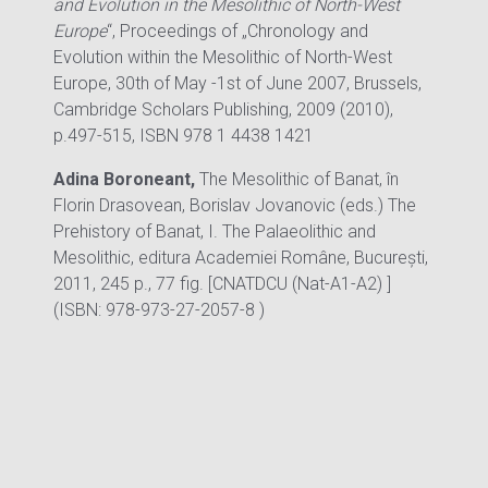
and Evolution in the Mesolithic of North-West
Europe
“, Proceedings of „Chronology and
Evolution within the Mesolithic of North-West
Europe, 30th of May -1st of June 2007, Brussels,
Cambridge Scholars Publishing, 2009 (2010),
p.497-515, ISBN 978 1 4438 1421
Adina Boroneant,
The Mesolithic of Banat, în
Florin Drasovean, Borislav Jovanovic (eds.) The
Prehistory of Banat, I. The Palaeolithic and
Mesolithic, editura Academiei Române, București,
2011, 245 p., 77 fig. [CNATDCU (Nat-A1-A2) ]
(ISBN: 978-973-27-2057-8 )