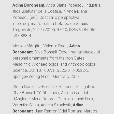
Adina Boroneanț
, Anca-Diana Popescu, Industria
litică „slefuită” de la Costişa, în Anca-Diana
Popescu (ed.), Costişa: o perspectivă
interdisciplinară, Editura Cetatea de Scaun,
Târgovişte, 2017 (2018), 47-10, ISBN 978-606-
537-388-4
Monica Mărgărit, Valentin Radu,
Adina
Boroneanț
, Clive Bonsall, Experimental studies of
personal ornaments from the Iron Gates
Mesolithic, Archaeological and Anthropological
Science, DOI 10.1007/s12520-017-0522-5,
Springer-Verlag GmbH Germany 2017
Gloria Gonzalez-Fortes, E.R. Jones, E. Lightfoot,
Clive Bonsall, Cătălin Lazar, Aurora Grandal-
d’Anglade, Marıa Dolores Garralda, Labib Drak,
Veronika Siska, Angela Simalcsik,
Adina
Boroneant
‚ Juan Ramon Vidal Romanı, Marcos