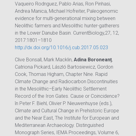
Vaqueiro Rodrıguez, Pablo Arias, Ron Pinhasi,
Andrea Manica, Michael Hofreiter, Paleogenomic
evidence for multi-generational mixing between
Neolithic farmers and Mesolithic hunter-gatherers
in the Lower Danube Basin. CurrentBiology,27, 12,
2017:1801–1810
http://dx.doi.org/10.1016/j.cub.2017.05.023
Clive Bonsall, Mark Macklin,
Adina Boroneanț
,
Catriona Pickard, László Bartosiewicz, Gordon
Cook, Thomas Higham, Chapter Nine. Rapid
Climate Change and Radiocarbon Discontinuities
in the Mesolithic–Early Neolithic Settlement
Record of the Iron Gates. Cause or Coincidence?
în Peter F. Biehl, Olivier P. Nieuwenhuyse (eds.),
Climate and Cultural Change in Prehistoric Europe
and the Near East, The Institute for European and
Mediterranean Archaeology. Distinguished
Monograph Series, IEMA Proceedings, Volume 6,